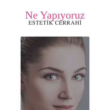
Ne Yapıyoruz
ESTETİK CERRAHİ
Derin Plan Yüz Germe Türkiye'de
Orta Yüz Germe Türkiye'de
Kaş Kaldırma Türkiye'de
Boyun Germe Türkiye'de
Ameliyatı
Türkiye’de Göz Kapağı Kaldırma