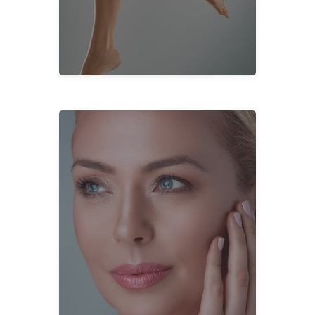
Karın Germe
VÜCUT
Saç Ekimi
Kök Hücreler
Lazer
Golden Needle RF
Dolgu Maddeleri