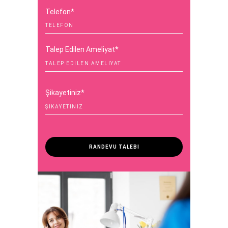
Telefon*
Talep Edilen Ameliyat*
Şikayetiniz*