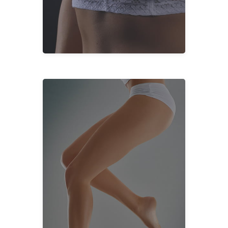
Meme Büyütme (Silikon)
Türkiye'de Meme Büyütme
MEME
Anne Estetiği
Dar Kaldırma (Bacak Kaldırma)
Brezilya Popo Kaldırma
Türkiye'de Kol Germe
Türkiye'de Çarpık Bacak Ameliyatı
Liposuction ve Lazer Lipoliz