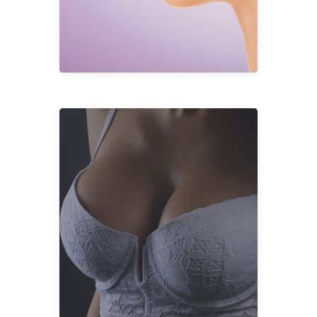
BURUN
Türkiye'de Jinekomasti
Türkiye'de Meme Rekonstrüksiyonu
Türkiye'de Tübüler Meme Cerrahisi
Türkiye'de Asimetrik Meme Cerrahisi
Türkiye'de Meme Küçültme
Türkiye'de Meme Dikleştirme