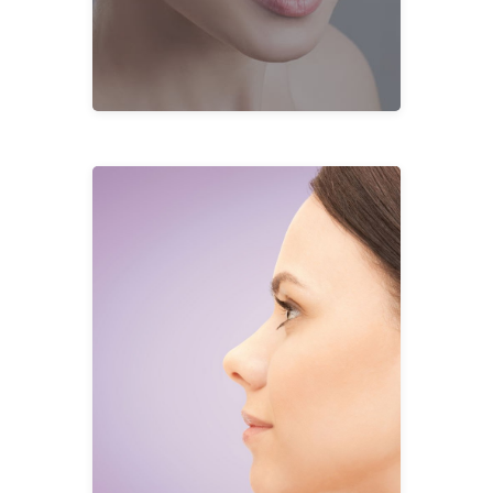
YÜZ
Önemli Noktalar
Rinoplastide Güncel Trendler
Türkiye’de Piezo Rinoplasti
Türkiye’de Rinoplasti