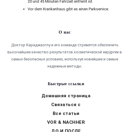
20 und 45 Minuten Fahrzeit entfernt ist.
Vor dem Krankenhaus gibt es einen Parkservice.
О нас
Доктор Караджаоглу и его команда стремятся обеспечить
высочайшее качество результатов косметической хирургии в
самых безопасных условиях, используя новейшие и самые
надежные методы.
Быстрые ссылки
Домашняя страница
Связаться с
Все статьи
VOR & NACHHER
ДО И ПОСЛЕ