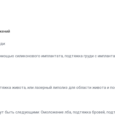
жений
ди:
омощью силиконового имплантата, подтяжка груди с имплантат
тяжка живота, или лазерный липолиз для области живота и поя
гут быть следующими: Омоложение лба, подтяжка бровей, подт